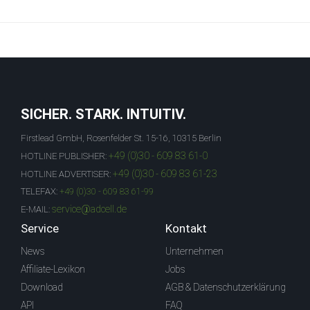
SICHER. STARK. INTUITIV.
Firstlead GmbH, Rosenfelder St. 15-16, 10315 Berlin
+49 (0)30 - 609 83 61-0
HOTLINE PUBLISHER:
+49 (0)30 - 609 83 61-23
HOTLINE ADVERTISER:
TELEFAX:
+49 (0)30 - 609 83 61-99
service@adcell.de
E-MAIL:
Service
Kontakt
News
Unternehmen
Affiliate-Lexikon
Jobs
Download
AGB & Datenschutzerklärung
API
FAQ