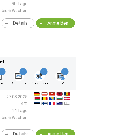
90 Tage
bis 6 Wochen
Details
Anmelden
el
1
1
1
1
ink
DeepLink
Gutschein
CSV
27.03.2025
+30
4 %
14 Tage
bis 6 Wochen
Details
Anmelden