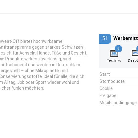
51
Werbemitt
Sweat-Off bietet hochwirksame
Antitranspirante gegen starkes Schwitzen –
3
gezielt für Achseln, Hände, Füße und Gesicht.
Die Produkte wirken zuverlässig, sind
Textlinks
DeepL
hautschonend und werden in Deutschland
hergestellt – ohne Mikroplastik und
Start
Konservierungsstoffe. Ideal für alle, die sich
Stornoquote
im Alltag, Job oder Sport wieder wohl und
sicher fühlen möchten.
Cookie
Freigabe
Mobil-Landingpage