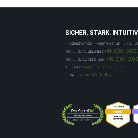
SICHER. STARK. INTUITIV
Firstlead GmbH, Rosenfelder St. 15-16, 10
+49 (0)30 - 609 8
HOTLINE PUBLISHER:
+49 (0)30 - 609 
HOTLINE ADVERTISER:
TELEFAX:
+49 (0)30 - 609 83 61-99
service@adcell.de
E-MAIL: