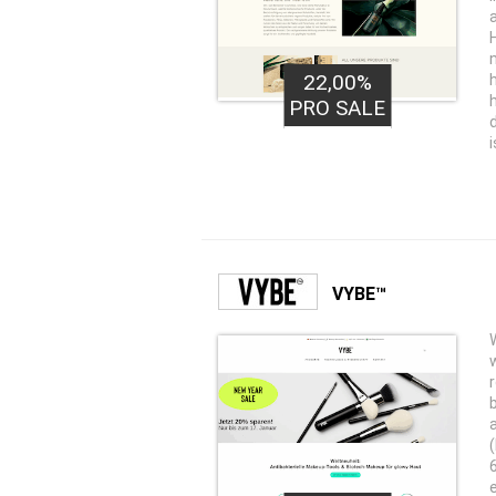
22,00%
PRO SALE
i
VYBE™