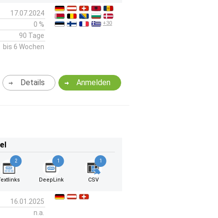
17.07.2024
+30
0 %
90 Tage
bis 6 Wochen
Details
Anmelden
el
2
1
1
Textlinks
DeepLink
CSV
16.01.2025
n.a.