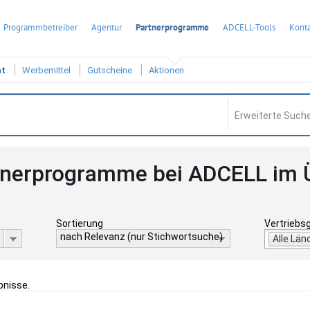
Programmbetreiber
Agentur
Partnerprogramme
ADCELL-Tools
Konta
ht
Werbemittel
Gutscheine
Aktionen
Erweiterte Suche
tnerprogramme bei ADCELL im 
Sortierung
Vertriebs
nach Relevanz (nur Stichwortsuche)
Alle Län
bnisse.