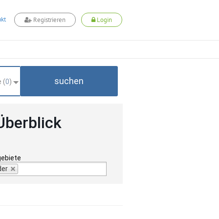
kt
Registrieren
Login
suchen
 (
0
)
Überblick
gebiete
der