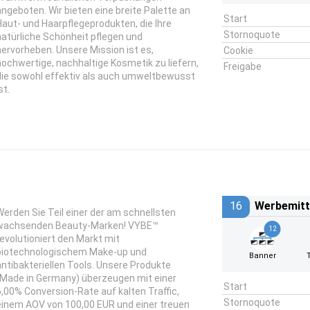
angeboten. Wir bieten eine breite Palette an
Start
Haut- und Haarpflegeprodukten, die Ihre
Stornoquote
natürliche Schönheit pflegen und
hervorheben. Unsere Mission ist es,
Cookie
hochwertige, nachhaltige Kosmetik zu liefern,
Freigabe
die sowohl effektiv als auch umweltbewusst
st.
16
Werbemitt
Werden Sie Teil einer der am schnellsten
wachsenden Beauty-Marken! VYBE™
12
revolutioniert den Markt mit
biotechnologischem Make-up und
Banner
antibakteriellen Tools. Unsere Produkte
(Made in Germany) überzeugen mit einer
Start
6,00% Conversion-Rate auf kalten Traffic,
Stornoquote
einem AOV von 100,00 EUR und einer treuen