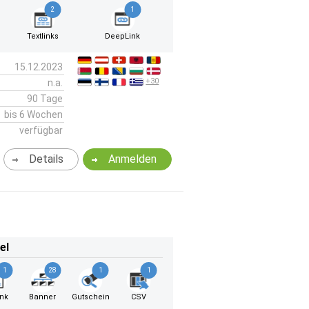
2
1
Textlinks
DeepLink
15.12.2023
+30
n.a.
90 Tage
bis 6 Wochen
verfügbar
Details
Anmelden
el
1
28
1
1
ink
Banner
Gutschein
CSV