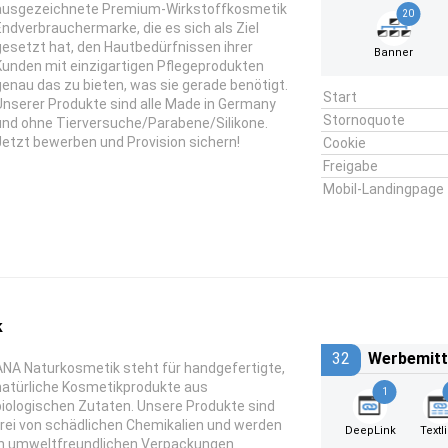
ausgezeichnete Premium-Wirkstoffkosmetik
20
Endverbrauchermarke, die es sich als Ziel
gesetzt hat, den Hautbedürfnissen ihrer
Banner
Kunden mit einzigartigen Pflegeprodukten
genau das zu bieten, was sie gerade benötigt.
Start
Unserer Produkte sind alle Made in Germany
Stornoquote
und ohne Tierversuche/Parabene/Silikone.
Jetzt bewerben und Provision sichern!
Cookie
Freigabe
Mobil-Landingpage
k
32
Werbemitt
ANA Naturkosmetik steht für handgefertigte,
natürliche Kosmetikprodukte aus
1
biologischen Zutaten. Unsere Produkte sind
frei von schädlichen Chemikalien und werden
DeepLink
Textl
in umweltfreundlichen Verpackungen