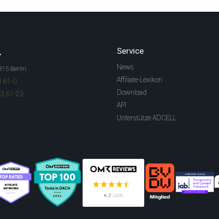
.
Service
News
315 Berlin
Affiliate-Lexikon
3 61-0
Download
83 61-23
API
Unterstütze ADCELL