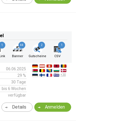
el
1
44
2
1
ink
Banner
Gutscheine
CSV
06.06.2025
+30
29 %
30 Tage
bis 6 Wochen
verfügbar
Details
Anmelden