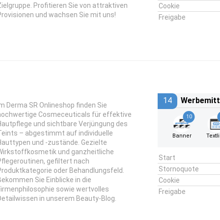
Zielgruppe. Profitieren Sie von attraktiven
Cookie
Provisionen und wachsen Sie mit uns!
Freigabe
14
Werbemitt
Im Derma SR Onlineshop finden Sie
hochwertige Cosmeceuticals für effektive
10
Hautpflege und sichtbare Verjüngung des
Teints – abgestimmt auf individuelle
Banner
Textl
Hauttypen und -zustände. Gezielte
Wirkstoffkosmetik und ganzheitliche
Start
Pflegeroutinen, gefiltert nach
Stornoquote
Produktkategorie oder Behandlungsfeld.
Bekommen Sie Einblicke in die
Cookie
Firmenphilosophie sowie wertvolles
Freigabe
Detailwissen in unserem Beauty-Blog.