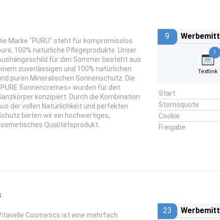
9
Werbemitt
Die Marke "PURU" steht für kompromisslos
pure, 100% natürliche Pflegeprodukte. Unser
1
Aushängeschild für den Sommer besteht aus
einem zuverlässigen und 100% natürlichen
Textlink
und puren Mineralischen Sonnenschutz. Die
«PURE Sonnencremes» wurden für den
Start
Ganzkörper konzipiert. Durch die Kombination
Stornoquote
aus der vollen Natürlichkeit und perfekten
Schutz bieten wir ein hochwertiges,
Cookie
kosmetisches Qualitätsprodukt.
Freigabe
s
23
Werbemitt
Vitavelle Cosmetics ist eine mehrfach