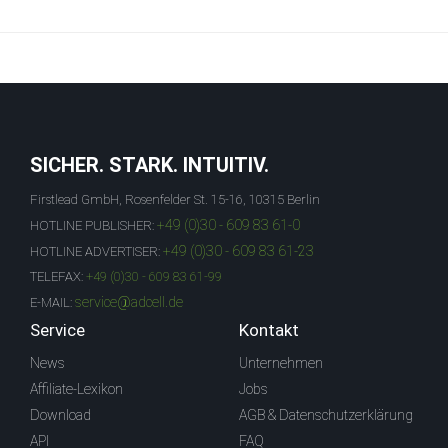
SICHER. STARK. INTUITIV.
Firstlead GmbH, Rosenfelder St. 15-16, 10315 Berlin
+49 (0)30 - 609 83 61-0
HOTLINE PUBLISHER:
+49 (0)30 - 609 83 61-23
HOTLINE ADVERTISER:
TELEFAX:
+49 (0)30 - 609 83 61-99
service@adcell.de
E-MAIL:
Service
Kontakt
News
Unternehmen
Affiliate-Lexikon
Jobs
Download
AGB & Datenschutzerklärung
API
FAQ