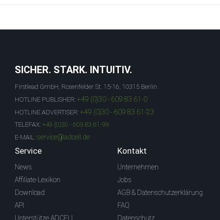
SICHER. STARK. INTUITIV.
Firstlead GmbH, Rosenfelder St. 15-16, 10315 Berlin
+49 (0)30 - 609 83 61-0
HOTLINE PUBLISHER:
+49 (0)30 - 609 83 61-23
HOTLINE ADVERTISER:
TELEFAX:
+49 (0)30 - 609 83 61-99
service@adcell.de
E-MAIL:
Service
Kontakt
News
Unternehmen
Affiliate-Lexikon
Jobs
Download
AGB & Datenschutzerklärung
API
FAQ
Unterstütze ADCELL
Datenschutz