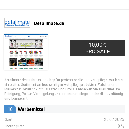
Detailmate.de
10,00%
PRO SALE
detailmate.de ist Ihr Online-Shop für professionelle Fahrzeugpflege. Wir bieten
ein breites Sortiment an hochwertigen Autopflegeprodukten, Zubehör und
Marken für Detailing-Enthusiasten und Profis. Entdecken Sie alles rund um
Reinigung, Politur, Versiegelung und Innenraumpflege – schnell, zuverlässig
und kompetent.
10
Werbemittel
25.07.2025
Start
0 %
Stornoquote