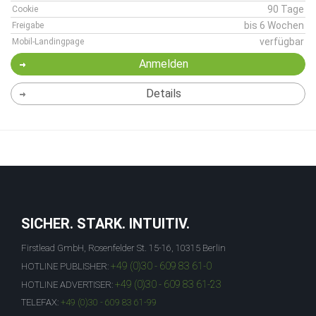
90 Tage
Cookie
bis 6 Wochen
Freigabe
verfügbar
Mobil-Landingpage
Anmelden
Details
SICHER. STARK. INTUITIV.
Firstlead GmbH, Rosenfelder St. 15-16, 10315 Berlin
+49 (0)30 - 609 83 61-0
HOTLINE PUBLISHER:
+49 (0)30 - 609 83 61-23
HOTLINE ADVERTISER:
TELEFAX:
+49 (0)30 - 609 83 61-99