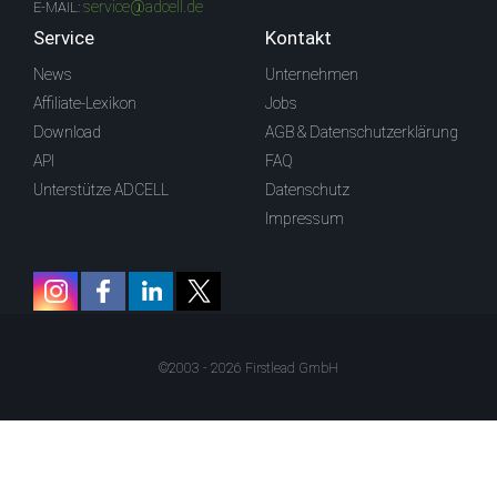
service@adcell.de
E-MAIL:
Service
Kontakt
News
Unternehmen
Affiliate-Lexikon
Jobs
Download
AGB & Datenschutzerklärung
API
FAQ
Unterstütze ADCELL
Datenschutz
Impressum
©2003 - 2026 Firstlead GmbH