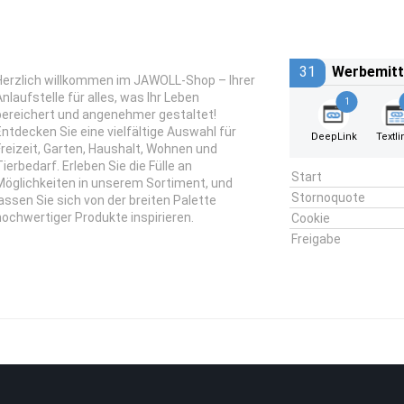
31
Werbemitt
Herzlich willkommen im JAWOLL-Shop – Ihrer
Anlaufstelle für alles, was Ihr Leben
1
bereichert und angenehmer gestaltet!
Entdecken Sie eine vielfältige Auswahl für
DeepLink
Textli
Freizeit, Garten, Haushalt, Wohnen und
Tierbedarf. Erleben Sie die Fülle an
Start
Möglichkeiten in unserem Sortiment, und
Stornoquote
lassen Sie sich von der breiten Palette
hochwertiger Produkte inspirieren.
Cookie
Freigabe