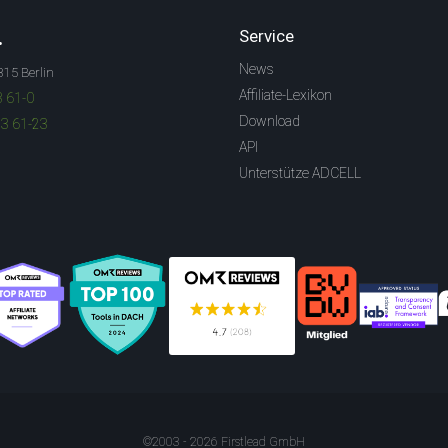
.
Service
News
315 Berlin
Affiliate-Lexikon
3 61-0
Download
83 61-23
API
Unterstütze ADCELL
©2003 - 2026 Firstlead GmbH