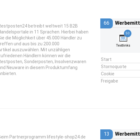
66
Werbemitt
Restposten24 betreibt weltweit 15 B2B
Handelsportale in 11 Sprachen. Hierbei haben
50
Sie die Möglichkeit über 45.000 Händler zu
treffen und aus bis zu 200.000
Textlinks
Artikel auszuwählen. Mit unzähligen
zufriedenen Händlern können wir die
Start
Restposten, Sonderposten, Insolvenzwaren
Stornoquote
und Neuware in diesem Produktumfang
anbieten.
Cookie
Freigabe
13
Werbemitt
Beim Partnerprogramm lifestyle-shop24.de