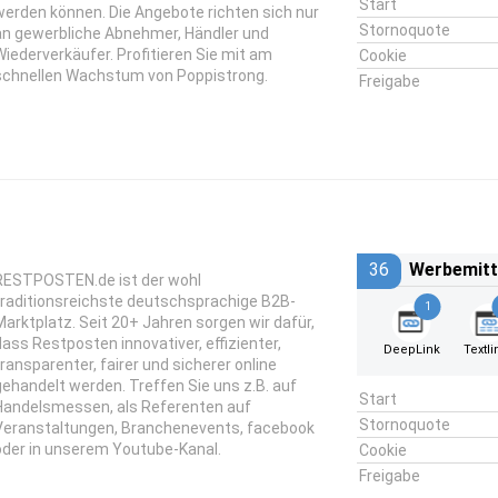
Start
werden können. Die Angebote richten sich nur
Stornoquote
an gewerbliche Abnehmer, Händler und
Wiederverkäufer. Profitieren Sie mit am
Cookie
schnellen Wachstum von Poppistrong.
Freigabe
36
Werbemitt
RESTPOSTEN.de ist der wohl
traditionsreichste deutschsprachige B2B-
1
Marktplatz. Seit 20+ Jahren sorgen wir dafür,
dass Restposten innovativer, effizienter,
DeepLink
Textli
transparenter, fairer und sicherer online
gehandelt werden. Treffen Sie uns z.B. auf
Start
Handelsmessen, als Referenten auf
Stornoquote
Veranstaltungen, Branchenevents, facebook
oder in unserem Youtube-Kanal.
Cookie
Freigabe