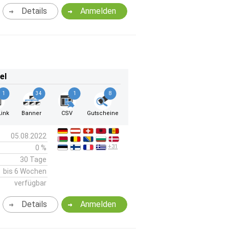
Details
Anmelden
el
1
34
1
8
ink
Banner
CSV
Gutscheine
05.08.2022
+31
0 %
30 Tage
bis 6 Wochen
verfügbar
Details
Anmelden