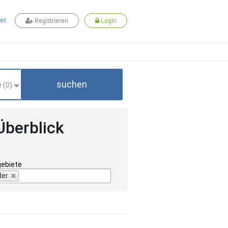
kt
Registrieren
Login
suchen
 (
0
)
Überblick
gebiete
der