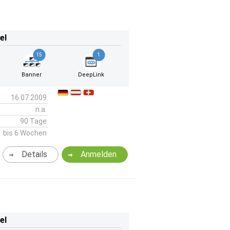
el
15
1
Banner
DeepLink
16.07.2009
n.a.
90 Tage
bis 6 Wochen
Details
Anmelden
el