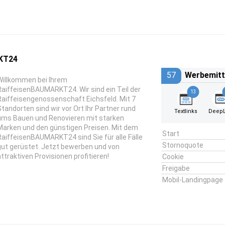
KT24
57
Werbemitt
Willkommen bei Ihrem
RaiffeisenBAUMARKT24. Wir sind ein Teil der
13
Raiffeisengenossenschaft Eichsfeld. Mit 7
Standorten sind wir vor Ort Ihr Partner rund
Textlinks
DeepL
ums Bauen und Renovieren mit starken
Marken und den günstigen Preisen. Mit dem
Start
RaiffeisenBAUMARKT24 sind Sie für alle Fälle
Stornoquote
gut gerüstet. Jetzt bewerben und von
attraktiven Provisionen profitieren!
Cookie
Freigabe
Mobil-Landingpage