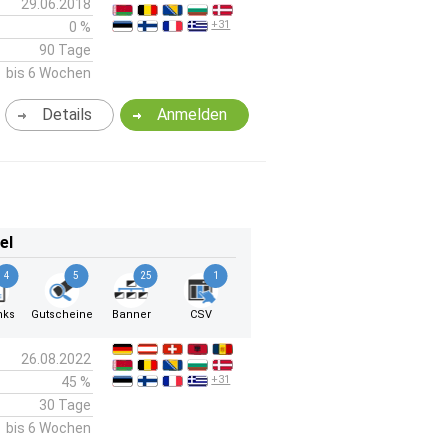
29.06.2018
+31
0 %
90 Tage
bis 6 Wochen
Details
Anmelden
el
4
5
25
1
nks
Gutscheine
Banner
CSV
26.08.2022
+31
45 %
30 Tage
bis 6 Wochen