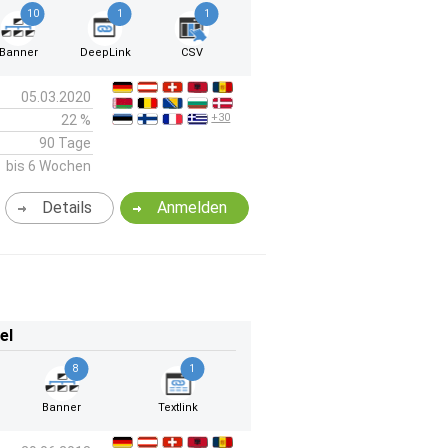
10
1
1
Banner
DeepLink
CSV
05.03.2020
+30
22 %
90 Tage
bis 6 Wochen
Details
Anmelden
el
8
1
Banner
Textlink