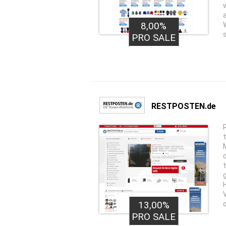
8,00%
1,00€
PRO LEAD
PRO SALE
RESTPOSTEN.de
13,00%
PRO SALE