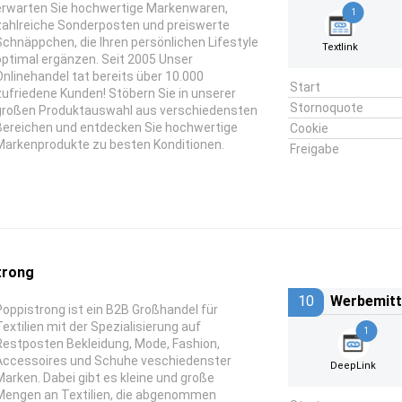
erwarten Sie hochwertige Markenwaren,
1
zahlreiche Sonderposten und preiswerte
Schnäppchen, die Ihren persönlichen Lifestyle
Textlink
optimal ergänzen. Seit 2005 Unser
Onlinehandel tat bereits über 10.000
Start
zufriedene Kunden! Stöbern Sie in unserer
Stornoquote
großen Produktauswahl aus verschiedensten
Bereichen und entdecken Sie hochwertige
Cookie
Markenprodukte zu besten Konditionen.
Freigabe
trong
10
Werbemitt
Poppistrong ist ein B2B Großhandel für
Textilien mit der Spezialisierung auf
1
Restposten Bekleidung, Mode, Fashion,
Accessoires und Schuhe veschiedenster
DeepLink
Marken. Dabei gibt es kleine und große
Mengen an Textilien, die abgenommen