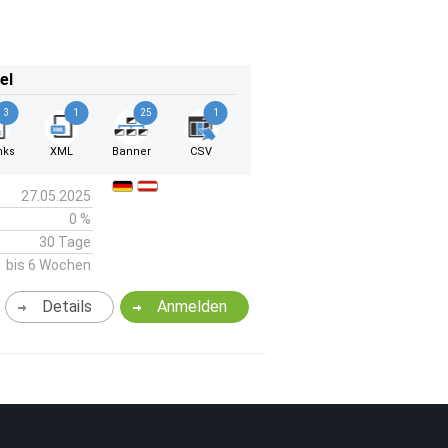
el
3
1
25
1
nks
XML
Banner
CSV
27.05.2025
0 %
30 Tage
bis 6 Wochen
Details
Anmelden