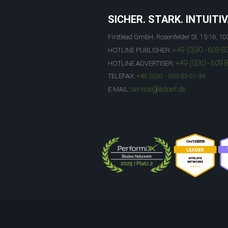
SICHER. STARK. INTUITIV
Firstlead GmbH, Rosenfelder St. 15-16, 10
+49 (0)30 - 609 8
HOTLINE PUBLISHER:
+49 (0)30 - 609 
HOTLINE ADVERTISER:
TELEFAX:
+49 (0)30 - 609 83 61-99
service@adcell.de
E-MAIL: