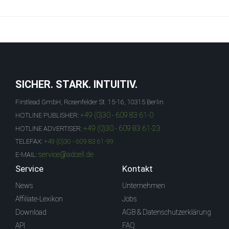
SICHER. STARK. INTUITIV.
Firstlead GmbH, Rosenfelder St. 15-16, 10315 Berlin
+49 (0)30 - 609 83 61-0
HOTLINE PUBLISHER:
+49 (0)30 - 609 83 61-23
HOTLINE ADVERTISER:
TELEFAX:
+49 (0)30 - 609 83 61-99
service@adcell.de
E-MAIL:
Service
Kontakt
News
Unternehmen
Affiliate-Lexikon
Jobs
Download
AGB & Datenschutzerklärung
API
FAQ