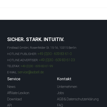
SICHER. STARK. INTUITIV.
Firstlead GmbH, Rosenfelder St. 15-16, 10315 Berlin
+49 (0)30 - 609 83 61-0
HOTLINE PUBLISHER:
+49 (0)30 - 609 83 61-23
HOTLINE ADVERTISER:
TELEFAX:
+49 (0)30 - 609 83 61-99
service@adcell.de
E-MAIL:
Service
Kontakt
News
Unternehmen
Affiliate-Lexikon
Jobs
Download
AGB & Datenschutzerklärung
API
FAQ