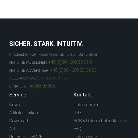
SICHER. STARK. INTUITIV.
Firstlead GmbH, Rosenfelder St. 15-16, 10315 Berlin
+49 (0)30 - 609 83 61-0
HOTLINE PUBLISHER:
+49 (0)30 - 609 83 61-23
HOTLINE ADVERTISER:
TELEFAX:
+49 (0)30 - 609 83 61-99
service@adcell.de
E-MAIL:
Service
Kontakt
News
Unternehmen
Affiliate-Lexikon
Jobs
Download
AGB & Datenschutzerklärung
API
FAQ
Unterstütze ADCELL
Datenschutz