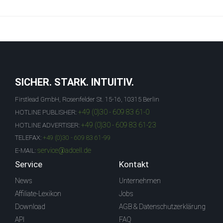
SICHER. STARK. INTUITIV.
Firstlead GmbH, Rosenfelder St. 15-16, 10315 Berlin
+49 (0)30 - 609 83 61-0
HOTLINE PUBLISHER:
+49 (0)30 - 609 83 61-23
HOTLINE ADVERTISER:
TELEFAX:
+49 (0)30 - 609 83 61-99
service@adcell.de
E-MAIL:
Service
Kontakt
News
Unternehmen
Affiliate-Lexikon
Jobs
Download
AGB & Datenschutzerklärung
API
FAQ