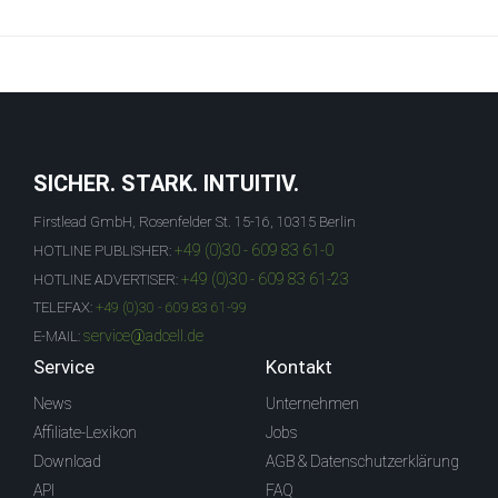
SICHER. STARK. INTUITIV.
Firstlead GmbH, Rosenfelder St. 15-16, 10315 Berlin
+49 (0)30 - 609 83 61-0
HOTLINE PUBLISHER:
+49 (0)30 - 609 83 61-23
HOTLINE ADVERTISER:
TELEFAX:
+49 (0)30 - 609 83 61-99
service@adcell.de
E-MAIL:
Service
Kontakt
News
Unternehmen
Affiliate-Lexikon
Jobs
Download
AGB & Datenschutzerklärung
API
FAQ