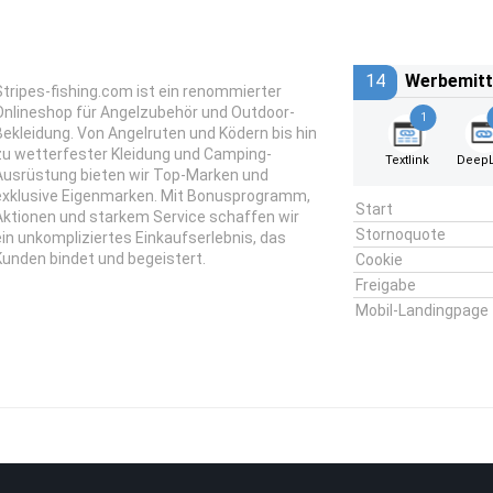
14
Werbemitt
Stripes-fishing.com ist ein renommierter
Onlineshop für Angelzubehör und Outdoor-
1
Bekleidung. Von Angelruten und Ködern bis hin
zu wetterfester Kleidung und Camping-
Textlink
DeepL
Ausrüstung bieten wir Top-Marken und
exklusive Eigenmarken. Mit Bonusprogramm,
Start
Aktionen und starkem Service schaffen wir
Stornoquote
ein unkompliziertes Einkaufserlebnis, das
Kunden bindet und begeistert.
Cookie
Freigabe
Mobil-Landingpage