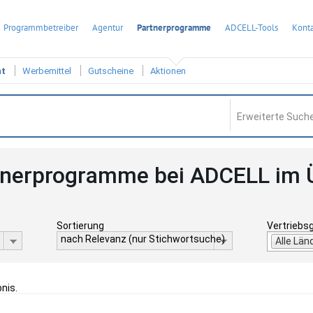
Programmbetreiber
Agentur
Partnerprogramme
ADCELL-Tools
Konta
ht
Werbemittel
Gutscheine
Aktionen
Erweiterte Suche
tnerprogramme bei ADCELL im 
Sortierung
Vertriebs
nach Relevanz (nur Stichwortsuche)
Alle Län
bnis.