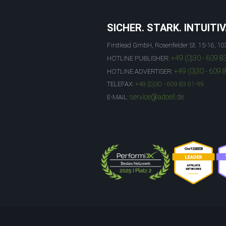
SICHER. STARK. INTUITIV
Firstlead GmbH, Rosenfelder St. 15-16, 10
+49 (0)30 - 609 8
HOTLINE PUBLISHER:
+49 (0)30 - 609 
HOTLINE ADVERTISER:
TELEFAX:
+49 (0)30 - 609 83 61-99
service@adcell.de
E-MAIL: