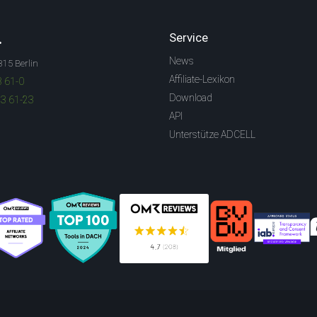
.
Service
News
315 Berlin
Affiliate-Lexikon
3 61-0
Download
83 61-23
API
Unterstütze ADCELL