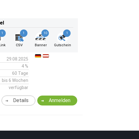
el
1
1
10
1
ink
CSV
Banner
Gutschein
29.08.2025
4 %
60 Tage
bis 6 Wochen
verfügbar
Details
Anmelden