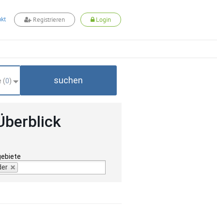
kt
Registrieren
Login
suchen
 (
0
)
Überblick
gebiete
der