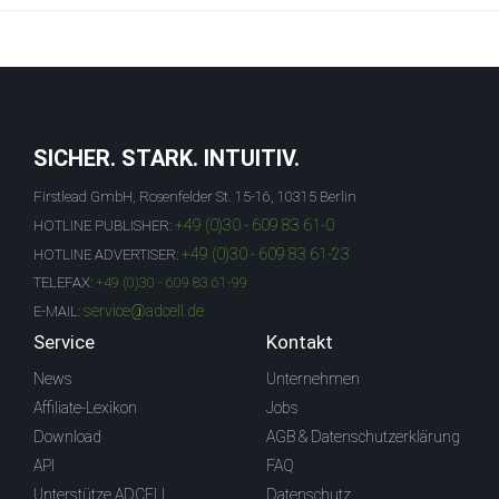
SICHER. STARK. INTUITIV.
Firstlead GmbH, Rosenfelder St. 15-16, 10315 Berlin
+49 (0)30 - 609 83 61-0
HOTLINE PUBLISHER:
+49 (0)30 - 609 83 61-23
HOTLINE ADVERTISER:
TELEFAX:
+49 (0)30 - 609 83 61-99
service@adcell.de
E-MAIL:
Service
Kontakt
News
Unternehmen
Affiliate-Lexikon
Jobs
Download
AGB & Datenschutzerklärung
API
FAQ
Unterstütze ADCELL
Datenschutz