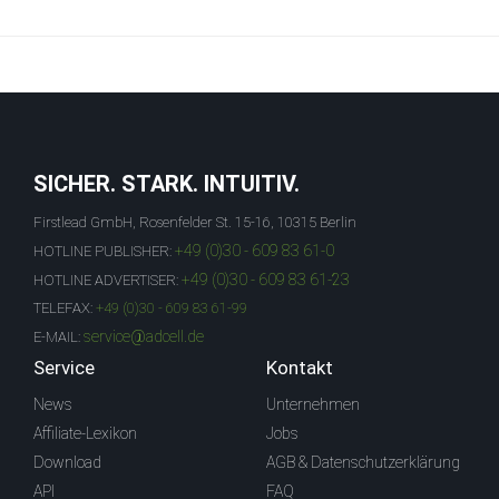
SICHER. STARK. INTUITIV.
Firstlead GmbH, Rosenfelder St. 15-16, 10315 Berlin
+49 (0)30 - 609 83 61-0
HOTLINE PUBLISHER:
+49 (0)30 - 609 83 61-23
HOTLINE ADVERTISER:
TELEFAX:
+49 (0)30 - 609 83 61-99
service@adcell.de
E-MAIL:
Service
Kontakt
News
Unternehmen
Affiliate-Lexikon
Jobs
Download
AGB & Datenschutzerklärung
API
FAQ