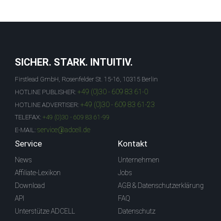
SICHER. STARK. INTUITIV.
Firstlead GmbH, Rosenfelder St. 15-16, 10315 Berlin
+49 (0)30 - 609 83 61-0
HOTLINE PUBLISHER:
+49 (0)30 - 609 83 61-23
HOTLINE ADVERTISER:
TELEFAX:
+49 (0)30 - 609 83 61-99
service@adcell.de
E-MAIL:
Service
Kontakt
News
Unternehmen
Affiliate-Lexikon
Jobs
Download
AGB & Datenschutzerklärung
API
FAQ
Unterstütze ADCELL
Datenschutz