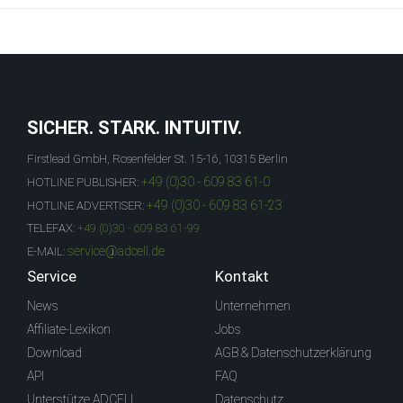
SICHER. STARK. INTUITIV.
Firstlead GmbH, Rosenfelder St. 15-16, 10315 Berlin
+49 (0)30 - 609 83 61-0
HOTLINE PUBLISHER:
+49 (0)30 - 609 83 61-23
HOTLINE ADVERTISER:
TELEFAX:
+49 (0)30 - 609 83 61-99
service@adcell.de
E-MAIL:
Service
Kontakt
News
Unternehmen
Affiliate-Lexikon
Jobs
Download
AGB & Datenschutzerklärung
API
FAQ
Unterstütze ADCELL
Datenschutz