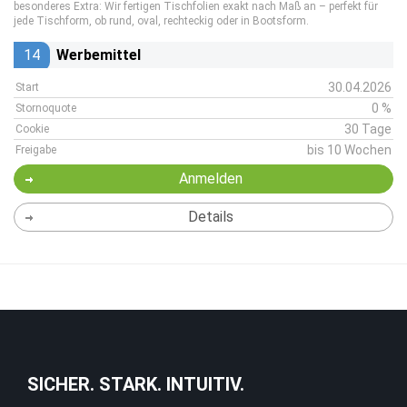
besonderes Extra: Wir fertigen Tischfolien exakt nach Maß an – perfekt für
jede Tischform, ob rund, oval, rechteckig oder in Bootsform.
14
Werbemittel
30.04.2026
Start
0 %
Stornoquote
30 Tage
Cookie
bis 10 Wochen
Freigabe
Anmelden
Details
SICHER. STARK. INTUITIV.