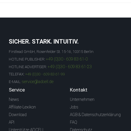
SICHER. STARK. INTUITIV.
Firstlead GmbH, Rosenfelder St. 15-16, 10315 Berlin
+49 (0)30 - 609 83 61-0
HOTLINE PUBLISHER:
+49 (0)30 - 609 83 61-23
HOTLINE ADVERTISER:
TELEFAX:
+49 (0)30 - 609 83 61-99
service@adcell.de
E-MAIL:
Service
Kontakt
News
Unternehmen
Affiliate-Lexikon
Jobs
Download
AGB & Datenschutzerklärung
API
FAQ
Unterstütze ADCELL
Datenschutz