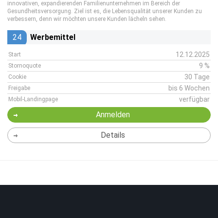
innovativen, expandierenden Familienunternehmen im Bereich der
Gesundheitsversorgung. Ziel ist es, die Lebensqualität unserer Kunden zu
verbessern, denn wir möchten unsere Kunden lächeln sehen.
24
Werbemittel
12.12.2025
Start
9 %
Stornoquote
30 Tage
Cookie
bis 6 Wochen
Freigabe
verfügbar
Mobil-Landingpage
Anmelden
Details