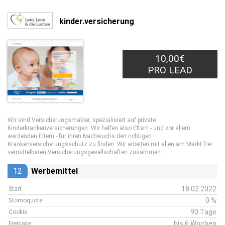
kinder.versicherung
10,00€
PRO LEAD
Wir sind Versicherungsmakler, spezialisiert auf private
Kinderkrankenversicherungen. Wir helfen also Eltern - und vor allem
werdenden Eltern - für ihren Nachwuchs den richtigen
Krankenversicherungsschutz zu finden. Wir arbeiten mit allen am Markt frei
vermittelbaren Versicherungsgesellschaften zusammen.
12
Werbemittel
18.02.2022
Start
0 %
Stornoquote
90 Tage
Cookie
bis 6 Wochen
Freigabe