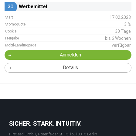
30
Werbemittel
17.02.2023
Start
13 %
Stornoquote
30 Tage
Cookie
bis 6 Wochen
Freigabe
verfügbar
Mobil-Landingpage
Anmelden
Details
SICHER. STARK. INTUITIV.
Firstlead GmbH, Rosenfelder St. 15-16, 10315 Berlin