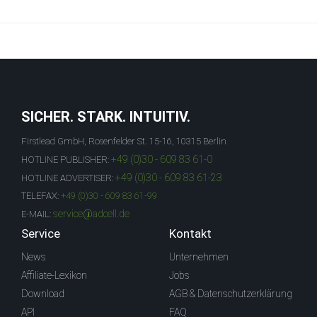
SICHER. STARK. INTUITIV.
Firstlead GmbH, Rosenfelder St. 15-16, 10315 Berlin
+49 (0)30 - 609 83 61-0
HOTLINE PUBLISHER:
+49 (0)30 - 609 83 61-23
HOTLINE ADVERTISER:
TELEFAX:
+49 (0)30 - 609 83 61-99
service@adcell.de
E-MAIL:
Service
Kontakt
News
Unternehmen
Affiliate-Lexikon
Jobs
Download
AGB & Datenschutzerklärung
API
FAQ