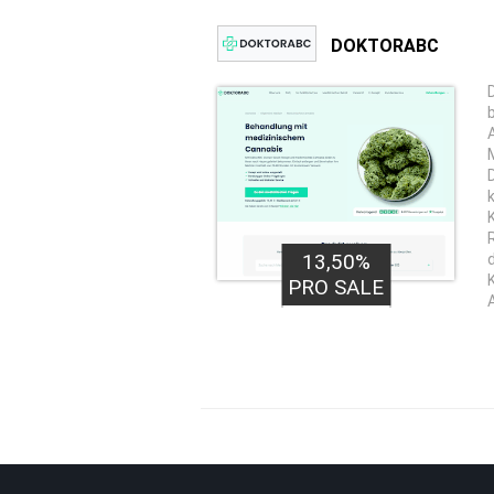
DOKTORABC
13,50%
3,00€
PRO LEAD
PRO SALE