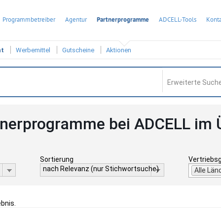
Programmbetreiber
Agentur
Partnerprogramme
ADCELL-Tools
Konta
ht
Werbemittel
Gutscheine
Aktionen
Erweiterte Suche
tnerprogramme bei ADCELL im 
Sortierung
Vertriebs
nach Relevanz (nur Stichwortsuche)
Alle Län
ebnis.