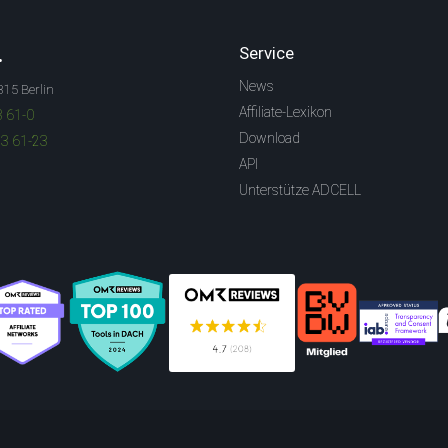
.
Service
News
315 Berlin
Affiliate-Lexikon
3 61-0
Download
83 61-23
API
Unterstütze ADCELL