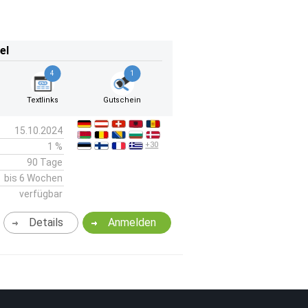
el
4
1
Textlinks
Gutschein
15.10.2024
+30
1 %
90 Tage
bis 6 Wochen
verfügbar
Details
Anmelden