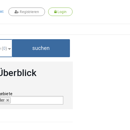
kt
Registrieren
Login
suchen
 (
0
)
Überblick
gebiete
der