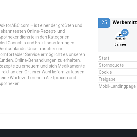
25
Werbemitt
DoktorABC.com – ist einer der größten und
bekanntesten Online-Rezept- und
20
Apothekendienste in den Kategorien
Med.Cannabis und Erektionsstörungen
Banner
Deutschlands. Unser rascher und
komfortabler Service ermöglicht es unseren
Start
Kunden, Online-Behandlungen zu erhalten,
Stornoquote
Rezepte zu erneuern und sich Medikamente
direkt an den Ort ihrer Wahl liefern zu lassen.
Cookie
Keine Wartezeit mehr in Arztpraxen und
Freigabe
Apotheken!
Mobil-Landingpage