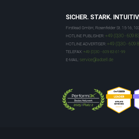
SICHER. STARK. INTUITIV
Firstlead GmbH, Rosenfelder St. 15-16, 10
+49 (0)30 - 609 8
HOTLINE PUBLISHER:
+49 (0)30 - 609 
HOTLINE ADVERTISER:
TELEFAX:
+49 (0)30 - 609 83 61-99
service@adcell.de
E-MAIL: