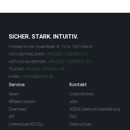
SICHER. STARK. INTUITIV.
Firstlead GmbH, Rosenfelder St. 15-16, 10315 Berlin
+49 (0)30 - 609 83 61-0
HOTLINE PUBLISHER:
+49 (0)30 - 609 83 61-23
HOTLINE ADVERTISER:
TELEFAX:
+49 (0)30 - 609 83 61-99
service@adcell.de
E-MAIL:
Service
Kontakt
News
Unternehmen
Affiliate-Lexikon
Jobs
Download
AGB & Datenschutzerklärung
API
FAQ
Unterstütze ADCELL
Datenschutz