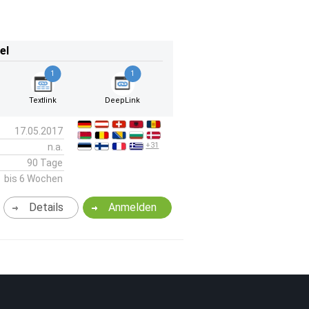
el
1
1
Textlink
DeepLink
17.05.2017
+31
n.a.
90 Tage
bis 6 Wochen
Details
Anmelden