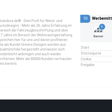
10
Werbemitt
Grandora.de® - Dein Profi für Wand- und
Autodesigns - Mehr als 26 Jahre Erfahrung im
8
Bereich der Fahrzeugbeschriftung und über
17 Jahre im Bereich der Wohnraumgestaltung
Banner
sprechen hier für uns und davon profitieren
Sie als Kunde! Unsere Designs werden aus
Start
Qualitätsfolie hergestellt und lassen sich
Stornoquote
kinderleicht anbringen und auch wieder
entfernen. Mehr als 80000 Kunden vertrauten
Cookie
uns bereits.
Freigabe