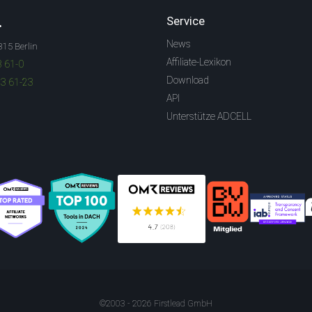
.
Service
News
315 Berlin
Affiliate-Lexikon
3 61-0
Download
83 61-23
API
Unterstütze ADCELL
©2003 - 2026 Firstlead GmbH