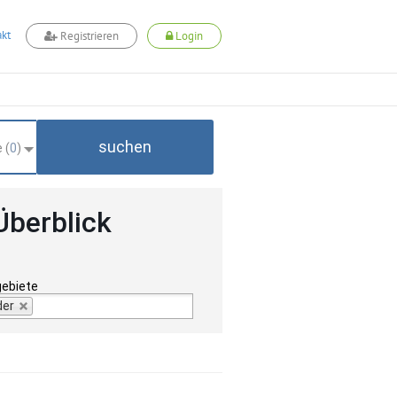
kt
Registrieren
Login
suchen
 (
0
)
Überblick
gebiete
der