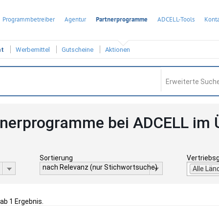
Programmbetreiber
Agentur
Partnerprogramme
ADCELL-Tools
Konta
ht
Werbemittel
Gutscheine
Aktionen
Erweiterte Suche
tnerprogramme bei ADCELL im 
Sortierung
Vertriebs
nach Relevanz (nur Stichwortsuche)
Alle Län
gab 1 Ergebnis.