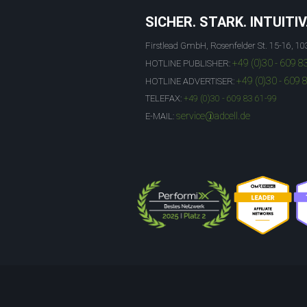
SICHER. STARK. INTUITIV
Firstlead GmbH, Rosenfelder St. 15-16, 10
+49 (0)30 - 609 8
HOTLINE PUBLISHER:
+49 (0)30 - 609 
HOTLINE ADVERTISER:
TELEFAX:
+49 (0)30 - 609 83 61-99
service@adcell.de
E-MAIL: