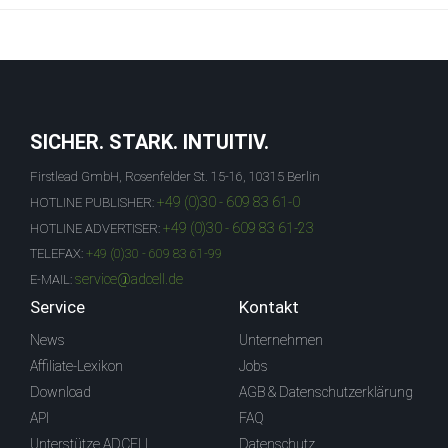
SICHER. STARK. INTUITIV.
Firstlead GmbH, Rosenfelder St. 15-16, 10315 Berlin
+49 (0)30 - 609 83 61-0
HOTLINE PUBLISHER:
+49 (0)30 - 609 83 61-23
HOTLINE ADVERTISER:
TELEFAX:
+49 (0)30 - 609 83 61-99
service@adcell.de
E-MAIL:
Service
Kontakt
News
Unternehmen
Affiliate-Lexikon
Jobs
Download
AGB & Datenschutzerklärung
API
FAQ
Unterstütze ADCELL
Datenschutz