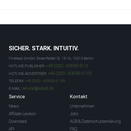
SICHER. STARK. INTUITIV.
Firstlead GmbH, Rosenfelder St. 15-16, 10315 Berlin
+49 (0)30 - 609 83 61-0
HOTLINE PUBLISHER:
+49 (0)30 - 609 83 61-23
HOTLINE ADVERTISER:
TELEFAX:
+49 (0)30 - 609 83 61-99
service@adcell.de
E-MAIL:
Service
Kontakt
News
Unternehmen
Affiliate-Lexikon
Jobs
Download
AGB & Datenschutzerklärung
API
FAQ