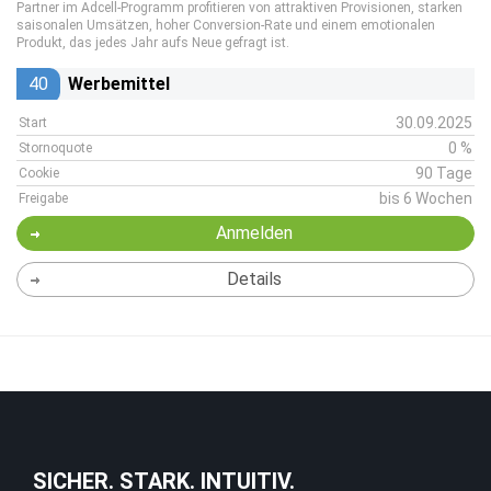
Partner im Adcell-Programm profitieren von attraktiven Provisionen, starken
saisonalen Umsätzen, hoher Conversion-Rate und einem emotionalen
Produkt, das jedes Jahr aufs Neue gefragt ist.
40
Werbemittel
30.09.2025
Start
0 %
Stornoquote
90 Tage
Cookie
bis 6 Wochen
Freigabe
Anmelden
Details
SICHER. STARK. INTUITIV.