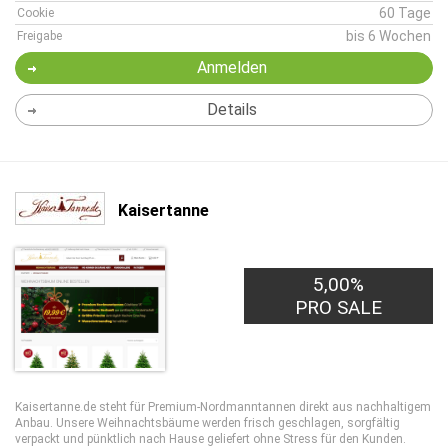
60 Tage
Cookie
bis 6 Wochen
Freigabe
Anmelden
Details
Kaisertanne
5,00%
PRO SALE
Kaisertanne.de steht für Premium-Nordmanntannen direkt aus nachhaltigem
Anbau. Unsere Weihnachtsbäume werden frisch geschlagen, sorgfältig
verpackt und pünktlich nach Hause geliefert ohne Stress für den Kunden.