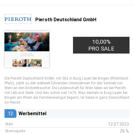
Pieroth Deutschland GmbH
10,00%
PRO SALE
Die Pieroth Deutschland GmbH, mit Sitz in Burg Layen bei Bingen (Rheinland-
Pfalz), zählt zu den weltweit führenden Unternehmen für den Vertrieb von
Wein an den Endverbraucher. Die Leidenschaft für Wein leben wir bei Pieroth
mit Leib und Seele. Und das schon seit 1675. Was damals in Burg Layen bei
Bingen am Rhein als Familienweingut begann, ist heute in ganz Deutschland
zu Hause.
12
Werbemittel
12.07.2023
Start
26 %
Stornoquote