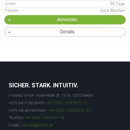
90 Tage
Cookie
bis 6 Wochen
Freigabe
Anmelden
Details
SICHER. STARK. INTUITIV.
Firstlead GmbH, Rosenfelder St. 15-16, 10315 Berlin
+49 (0)30 - 609 83 61-0
HOTLINE PUBLISHER:
+49 (0)30 - 609 83 61-23
HOTLINE ADVERTISER:
TELEFAX:
+49 (0)30 - 609 83 61-99
service@adcell.de
E-MAIL: