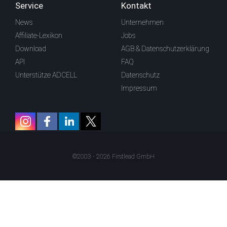
Service
Kontakt
News
Unternehmen
Affiliate-Lexikon
Jobs
Download
AGB & Datenschutzerklärung
API
FAQ
Unterstütze ADCELL
Datenschutz
Impressum
©2003 - 2026 Firstlead GmbH