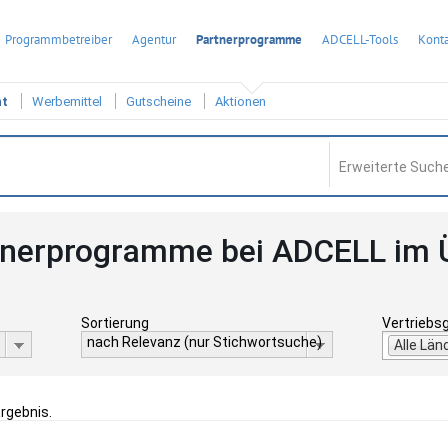
Programmbetreiber
Agentur
Partnerprogramme
ADCELL-Tools
Konta
ht
Werbemittel
Gutscheine
Aktionen
Erweiterte Suche
tnerprogramme bei ADCELL im 
Sortierung
Vertriebs
nach Relevanz (nur Stichwortsuche)
Alle Län
Ergebnis.