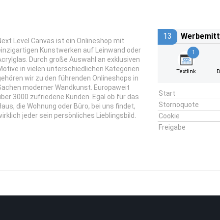
13
Werbemitt
Next Level Canvas ist ein Onlineshop mit
einzigartigen Kunstwerken auf Leinwand oder
1
Acrylglas. Durch große Auswahl an exklusiven
Motive in vielen unterschiedlichen Kategorien
Textlink
D
gehören wir zu den führenden Onlineshops in
Sachen moderner Wandkunst. Europaweit
Start
über 3000 zufriedene Kunden. Egal ob für das
Stornoquote
Haus, die Wohnung oder Büro, bei uns findet,
wirklich jeder sein persönliches Lieblingsbild.
Cookie
Freigabe