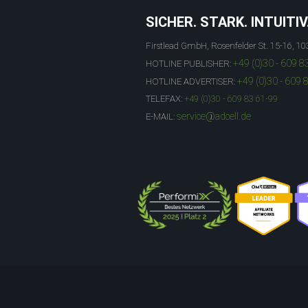
SICHER. STARK. INTUITIV
Firstlead GmbH, Rosenfelder St. 15-16, 10
+49 (0)30 - 609 8
HOTLINE PUBLISHER:
+49 (0)30 - 609 
HOTLINE ADVERTISER:
TELEFAX:
+49 (0)30 - 609 83 61-99
service@adcell.de
E-MAIL: