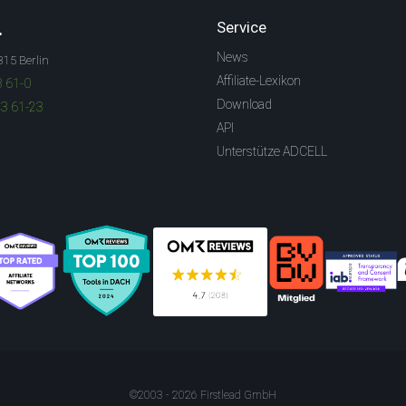
.
Service
News
315 Berlin
Affiliate-Lexikon
3 61-0
Download
83 61-23
API
Unterstütze ADCELL
©2003 - 2026 Firstlead GmbH