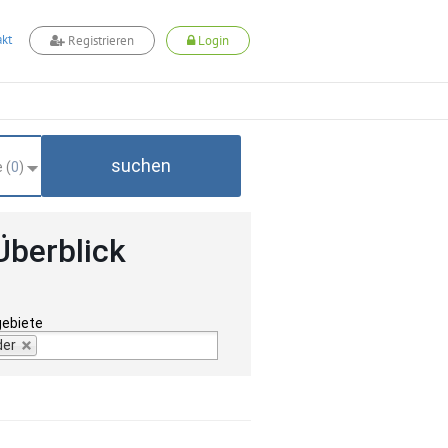
kt
Registrieren
Login
suchen
 (
0
)
Überblick
gebiete
der