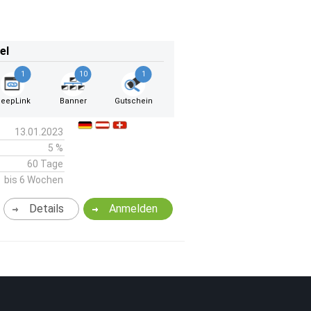
el
1
10
1
eepLink
Banner
Gutschein
13.01.2023
5 %
60 Tage
bis 6 Wochen
Details
Anmelden