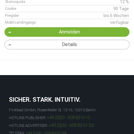
12 %
Stornoquote
90 Tage
Cookie
bis 6 Wochen
Freigabe
verfügbar
Mobil-Landingpage
Anmelden
Details
SICHER. STARK. INTUITIV.
Firstlead GmbH, Rosenfelder St. 15-16, 10315 Berlin
+49 (0)30 - 609 83 61-0
HOTLINE PUBLISHER:
+49 (0)30 - 609 83 61-23
HOTLINE ADVERTISER:
TELEFAX:
+49 (0)30 - 609 83 61-99