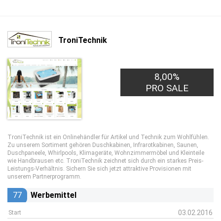
TroniTechnik
8,00%
PRO SALE
TroniTechnik ist ein Onlinehändler für Artikel und Technik zum Wohlfühlen.
Zu unserem Sortiment gehören Duschkabinen, Infrarotkabinen, Saunen,
Duschpaneele, Whirlpools, Klimageräte, Wohnzimmermöbel und Kleinteile
wie Handbrausen etc. TroniTechnik zeichnet sich durch ein starkes Preis-
Leistungs-Verhältnis. Sichern Sie sich jetzt attraktive Provisionen mit
unserem Partnerprogramm.
77
Werbemittel
03.02.2016
Start