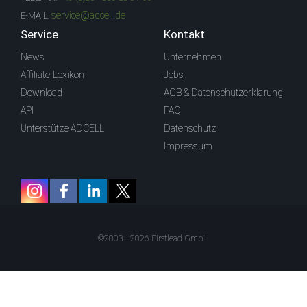
service@adcell.de
E-MAIL:
Service
Kontakt
News
Unternehmen
Affiliate-Lexikon
Jobs
Download
AGB & Datenschutzerklärung
API
FAQ
Unterstütze ADCELL
Datenschutz
Impressum
©2003 - 2026 Firstlead GmbH