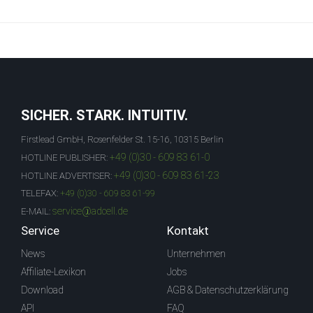
SICHER. STARK. INTUITIV.
Firstlead GmbH, Rosenfelder St. 15-16, 10315 Berlin
+49 (0)30 - 609 83 61-0
HOTLINE PUBLISHER:
+49 (0)30 - 609 83 61-23
HOTLINE ADVERTISER:
TELEFAX:
+49 (0)30 - 609 83 61-99
service@adcell.de
E-MAIL:
Service
Kontakt
News
Unternehmen
Affiliate-Lexikon
Jobs
Download
AGB & Datenschutzerklärung
API
FAQ