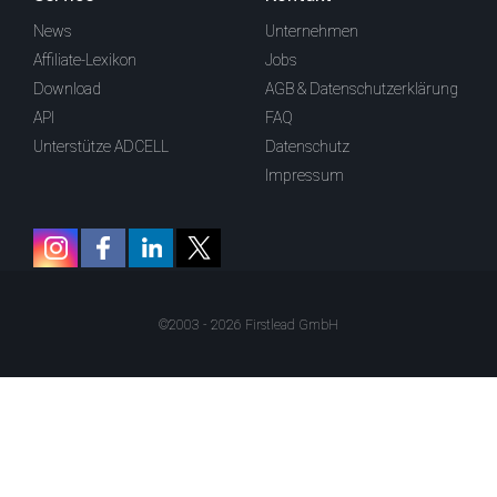
News
Unternehmen
Affiliate-Lexikon
Jobs
Download
AGB & Datenschutzerklärung
API
FAQ
Unterstütze ADCELL
Datenschutz
Impressum
©2003 - 2026 Firstlead GmbH