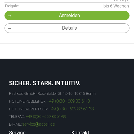
bis 6 Wochen
Freigabe
Anmelden
Details
SICHER. STARK. INTUITIV.
Firstlead GmbH, Rosenfelder St. 15-16, 10315 Berlin
+49 (0)30 - 609 83 61-0
HOTLINE PUBLISHER:
+49 (0)30 - 609 83 61-23
HOTLINE ADVERTISER:
TELEFAX:
+49 (0)30 - 609 83 61-99
service@adcell.de
E-MAIL:
Service
Kontakt