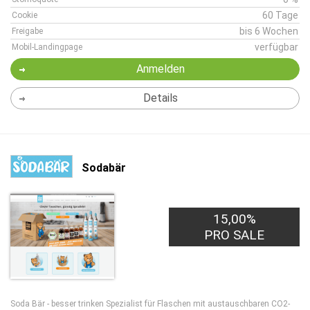
60 Tage
Cookie
bis 6 Wochen
Freigabe
verfügbar
Mobil-Landingpage
Anmelden
Details
Sodabär
15,00%
PRO SALE
Soda Bär - besser trinken Spezialist für Flaschen mit austauschbaren CO2-