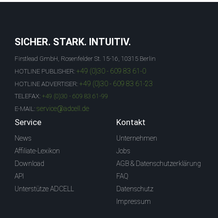
SICHER. STARK. INTUITIV.
Firstlead GmbH, Rosenfelder St. 15-16, 10315 Berlin
+49 (0)30 - 609 83 61-0
HOTLINE PUBLISHER:
+49 (0)30 - 609 83 61-23
HOTLINE ADVERTISER:
TELEFAX:
+49 (0)30 - 609 83 61-99
service@adcell.de
E-MAIL:
Service
Kontakt
News
Unternehmen
Affiliate-Lexikon
Jobs
Download
AGB & Datenschutzerklärung
API
FAQ
Unterstütze ADCELL
Datenschutz
Impressum