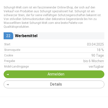
Schungit-Welt.com ist ein faszinierender Online-Shop, der sich auf den
Verkauf von Produkten aus Schungit spezialisiert hat. Schungit ist ein
schwarzer Stein, der für seine vielfältigen Schutzeigenschaften bekannt ist.
Von stilvollen Schmuckstücken über dekorative Gegenstände bis hin zu
Wasserfiltern bietet Schungit-Welt.com eine breite Palette von
Qualitätsprodukten.
22
Werbemittel
03.04.2025
Start
18 %
Stornoquote
90 Tage
Cookie
bis 6 Wochen
Freigabe
verfügbar
Mobil-Landingpage
Anmelden
Details