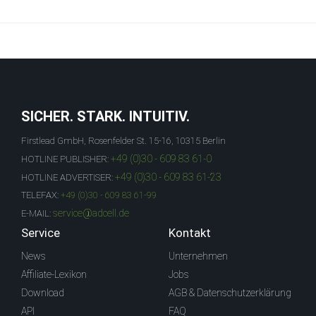
SICHER. STARK. INTUITIV.
Firstlead GmbH, Rosenfelder St. 15-16, 10315 Berlin
+49 (0)30 - 609 83 61-0
HOTLINE PUBLISHER:
+49 (0)30 - 609 83 61-23
HOTLINE ADVERTISER:
TELEFAX:
+49 (0)30 - 609 83 61-99
service@adcell.de
E-MAIL:
Service
Kontakt
News
Unternehmen
Affiliate-Lexikon
Jobs
Download
AGB & Datenschutzerklärung
API
FAQ