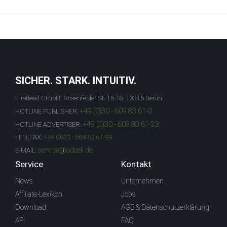
SICHER. STARK. INTUITIV.
Firstlead GmbH, Rosenfelder St. 15-16, 10315 Berlin
+49 (0)30 - 609 83 61-0
HOTLINE PUBLISHER:
+49 (0)30 - 609 83 61-23
HOTLINE ADVERTISER:
TELEFAX:
+49 (0)30 - 609 83 61-99
service@adcell.de
E-MAIL:
Service
Kontakt
News
Unternehmen
Affiliate-Lexikon
Jobs
Download
AGB & Datenschutzerklärung
API
FAQ