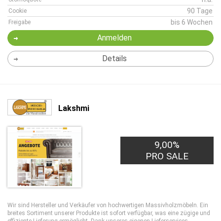
90 Tage
Cookie
bis 6 Wochen
Freigabe
Anmelden
Details
Lakshmi
9,00%
PRO SALE
Wir sind Hersteller und Verkäufer von hochwertigen Massivholzmöbeln. Ein
breites Sortiment unserer Produkte ist sofort verfügbar, was eine zügige und