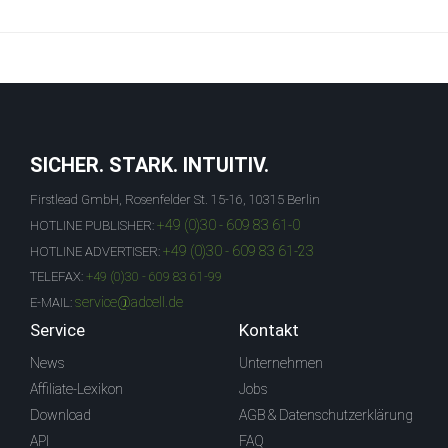
SICHER. STARK. INTUITIV.
Firstlead GmbH, Rosenfelder St. 15-16, 10315 Berlin
+49 (0)30 - 609 83 61-0
HOTLINE PUBLISHER:
+49 (0)30 - 609 83 61-23
HOTLINE ADVERTISER:
TELEFAX:
+49 (0)30 - 609 83 61-99
service@adcell.de
E-MAIL:
Service
Kontakt
News
Unternehmen
Affiliate-Lexikon
Jobs
Download
AGB & Datenschutzerklärung
API
FAQ