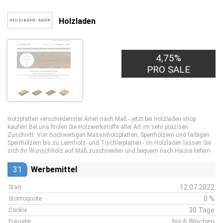
Holzladen
4,75%
PRO SALE
Holzplatten verschiedenster Arten nach Maß - jetzt bei Holzladen.shop
kaufen! Bei uns finden Sie Holzwerkstoffe aller Art im sehr präzisen
Zuschnitt. Von hochwertigen Massivholzplatten, Sperrhölzern und farbigen
Sperrhölzern bis zu Leimholz- und Tischlerplatten - im Holzladen lassen Sie
sich Ihr Wunschholz auf Maß zuschneiden und bequem nach Hause liefern.
31
Werbemittel
12.07.2022
Start
0 %
Stornoquote
30 Tage
Cookie
bis 6 Wochen
Freigabe