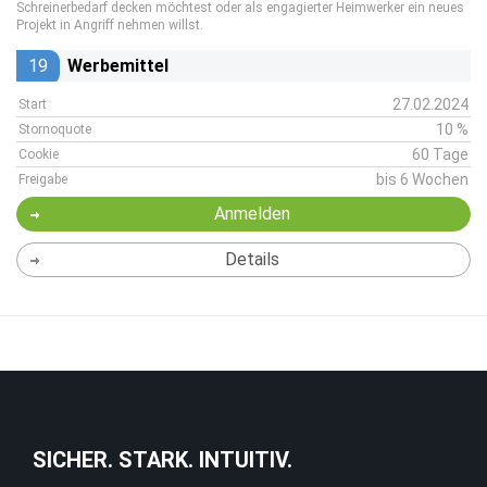
Schreinerbedarf decken möchtest oder als engagierter Heimwerker ein neues
Projekt in Angriff nehmen willst.
19
Werbemittel
27.02.2024
Start
10 %
Stornoquote
60 Tage
Cookie
bis 6 Wochen
Freigabe
Anmelden
Details
SICHER. STARK. INTUITIV.