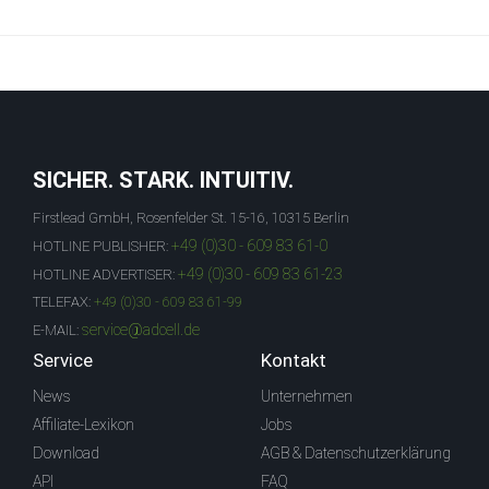
SICHER. STARK. INTUITIV.
Firstlead GmbH, Rosenfelder St. 15-16, 10315 Berlin
+49 (0)30 - 609 83 61-0
HOTLINE PUBLISHER:
+49 (0)30 - 609 83 61-23
HOTLINE ADVERTISER:
TELEFAX:
+49 (0)30 - 609 83 61-99
service@adcell.de
E-MAIL:
Service
Kontakt
News
Unternehmen
Affiliate-Lexikon
Jobs
Download
AGB & Datenschutzerklärung
API
FAQ