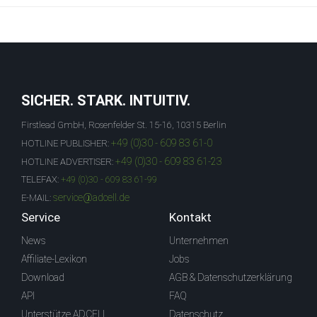
SICHER. STARK. INTUITIV.
Firstlead GmbH, Rosenfelder St. 15-16, 10315 Berlin
+49 (0)30 - 609 83 61-0
HOTLINE PUBLISHER:
+49 (0)30 - 609 83 61-23
HOTLINE ADVERTISER:
TELEFAX:
+49 (0)30 - 609 83 61-99
service@adcell.de
E-MAIL:
Service
Kontakt
News
Unternehmen
Affiliate-Lexikon
Jobs
Download
AGB & Datenschutzerklärung
API
FAQ
Unterstütze ADCELL
Datenschutz