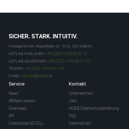
SICHER. STARK. INTUITIV.
Firstlead GmbH, Rosenfelder St. 15-16, 10315 Berlin
+49 (0)30 - 609 83 61-0
HOTLINE PUBLISHER:
+49 (0)30 - 609 83 61-23
HOTLINE ADVERTISER:
TELEFAX:
+49 (0)30 - 609 83 61-99
service@adcell.de
E-MAIL:
Service
Kontakt
News
Unternehmen
Affiliate-Lexikon
Jobs
Download
AGB & Datenschutzerklärung
API
FAQ
Unterstütze ADCELL
Datenschutz