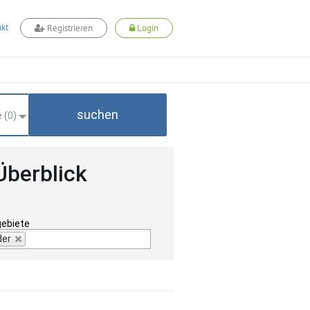
kt
Registrieren
Login
suchen
 (
0
)
Überblick
gebiete
der