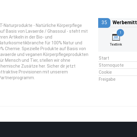
35
Werbemitt
LT-Naturprodukte - Natürliche Körperpflege
auf Basis von Lavaerde / Ghassoul - steht mit
1
hren Artikeln in der Bio- und
Naturkosmetikbranche für 100% Natur und
Textlink
0% Chemie. Spezielle Produkte auf Basis von
Lavaerde und veganen Körperpflegeprodukten
Start
für Mensch und Tier, stellen wir ohne
Stornoquote
chemische Zusätze her. Sicher dir jetzt
attraktive Provisionen mit unserem
Cookie
Partnerprogramm.
Freigabe