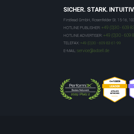
SICHER. STARK. INTUITIV
Firstlead GmbH, Rosenfelder St. 15-16, 10
+49 (0)30 - 609 8
HOTLINE PUBLISHER:
+49 (0)30 - 609 
HOTLINE ADVERTISER:
TELEFAX:
+49 (0)30 - 609 83 61-99
service@adcell.de
E-MAIL: