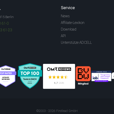
.
Service
News
315 Berlin
Affiliate-Lexikon
3 61-0
Download
83 61-23
API
Unterstütze ADCELL
©2003 - 2026 Firstlead GmbH