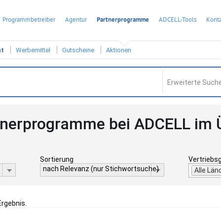
Programmbetreiber
Agentur
Partnerprogramme
ADCELL-Tools
Konta
ht
Werbemittel
Gutscheine
Aktionen
Erweiterte Suche
tnerprogramme bei ADCELL im 
Sortierung
Vertriebs
nach Relevanz (nur Stichwortsuche)
Alle Län
Ergebnis.