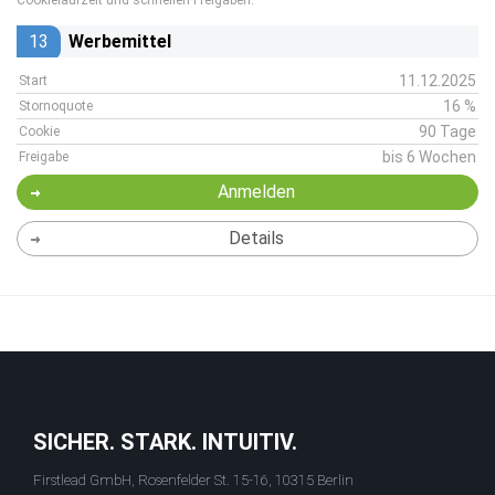
Cookielaufzeit und schnellen Freigaben.
13
Werbemittel
11.12.2025
Start
16 %
Stornoquote
90 Tage
Cookie
bis 6 Wochen
Freigabe
Anmelden
Details
SICHER. STARK. INTUITIV.
Firstlead GmbH, Rosenfelder St. 15-16, 10315 Berlin