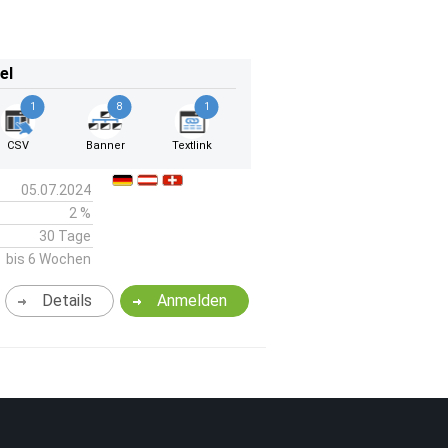
el
1
8
1
CSV
Banner
Textlink
05.07.2024
2 %
30 Tage
bis 6 Wochen
Details
Anmelden