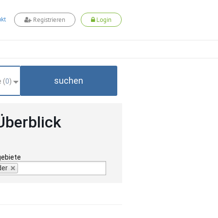
kt
Registrieren
Login
suchen
 (
0
)
Überblick
gebiete
der