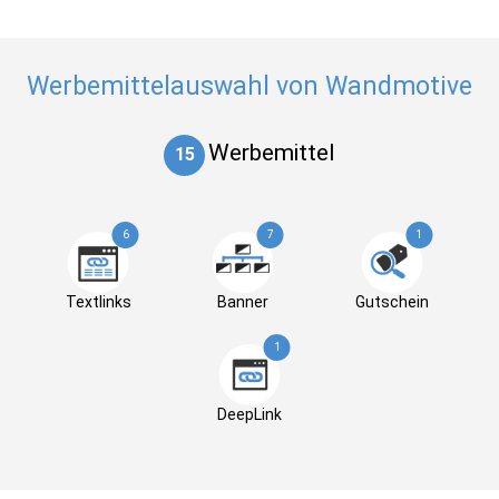
Werbemittelauswahl von Wandmotive
Werbemittel
15
6
7
1
Textlinks
Banner
Gutschein
1
DeepLink