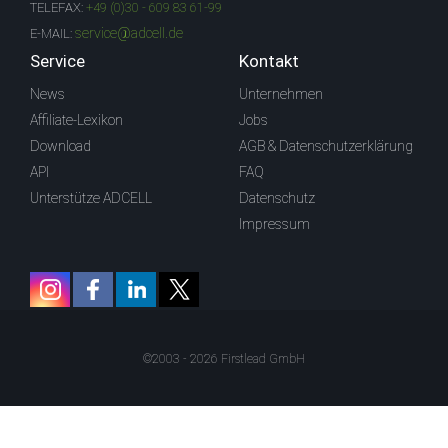
TELEFAX:
+49 (0)30 - 609 83 61-99
service@adcell.de
E-MAIL:
Service
Kontakt
News
Unternehmen
Affiliate-Lexikon
Jobs
Download
AGB & Datenschutzerklärung
API
FAQ
Unterstütze ADCELL
Datenschutz
Impressum
©2003 - 2026 Firstlead GmbH