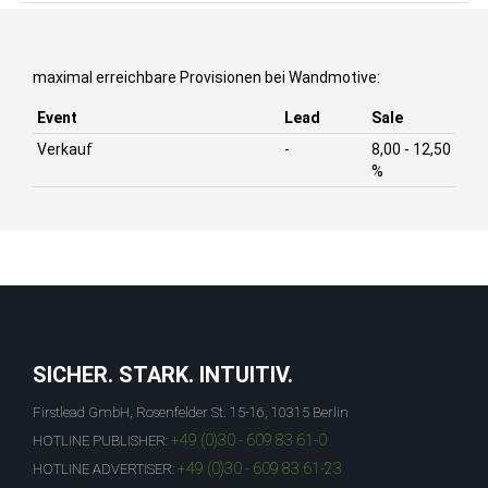
maximal erreichbare Provisionen bei Wandmotive:
Event
Lead
Sale
Verkauf
-
8,00 - 12,50
%
SICHER. STARK. INTUITIV.
Firstlead GmbH, Rosenfelder St. 15-16, 10315 Berlin
+49 (0)30 - 609 83 61-0
HOTLINE PUBLISHER:
+49 (0)30 - 609 83 61-23
HOTLINE ADVERTISER: