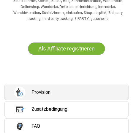
,
,
,
,
,
,
Kinderzimmer
Kochen
Küche
Bad
Zimmerdekoration
Wandmotiv
,
,
,
,
,
Onlineshop
Wanddeko
Deko
Inneneinrichtung
Innendeko
,
,
,
,
,
Wanddekoration
Schlafzimmer
einkaufen
Shop
deeplink
3rd party
,
,
,
tracking
third party tracking
3.PARTY
gutscheine
Als Affiliate registrieren
Provision
Zusatzbedingung
FAQ