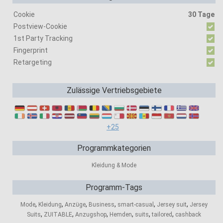
Cookie
30 Tage
Postview-Cookie
1st Party Tracking
Fingerprint
Retargeting
Zulässige Vertriebsgebiete
+25
Programmkategorien
Kleidung & Mode
Programm-Tags
,
,
,
,
,
,
Mode
Kleidung
Anzüge
Business
smart-casual
Jersey suit
Jersey
,
,
,
,
,
,
Suits
ZUITABLE
Anzugshop
Hemden
suits
tailored
cashback