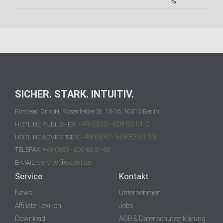
%
SICHER. STARK. INTUITIV.
Firstlead GmbH, Rosenfelder St. 15-16, 10315 Berlin
+49 (0)30 - 609 83 61-0
HOTLINE PUBLISHER:
+49 (0)30 - 609 83 61-23
HOTLINE ADVERTISER:
TELEFAX:
+49 (0)30 - 609 83 61-99
service@adcell.de
E-MAIL:
Service
Kontakt
News
Unternehmen
Affiliate-Lexikon
Jobs
Download
AGB & Datenschutzerklärung