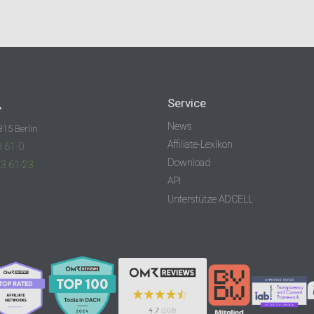
.
Service
News
315 Berlin
Affiliate-Lexikon
3 61-0
Download
83 61-23
API
Unterstütze ADCELL