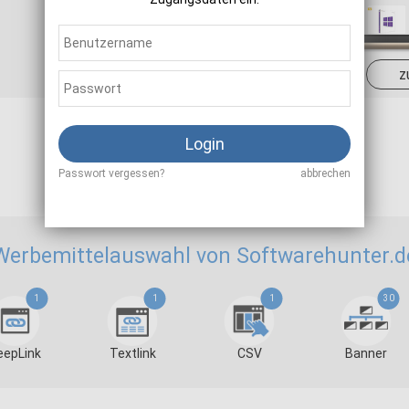
Sale
12,00 - 22,50 %
z
Login
Als Affiliate registrieren
Passwort vergessen?
abbrechen
Werbemittelauswahl von Softwarehunter.d
1
1
1
30
eepLink
Textlink
CSV
Banner