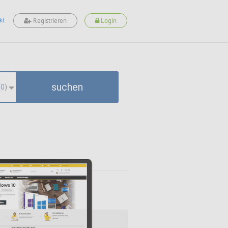
kt
Registrieren
Login
suchen
(
0
)