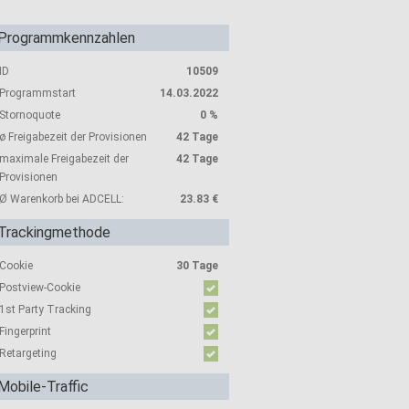
Programmkennzahlen
ID
10509
Programmstart
14.03.2022
Stornoquote
0 %
ø Freigabezeit der Provisionen
42 Tage
maximale Freigabezeit der
42 Tage
Provisionen
Ø Warenkorb bei ADCELL:
23.83 €
Trackingmethode
Cookie
30 Tage
Postview-Cookie
1st Party Tracking
Fingerprint
Retargeting
Mobile-Traffic