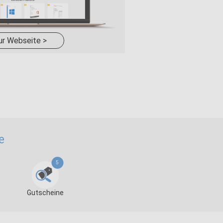
ur Webseite >
e
5
Gutscheine