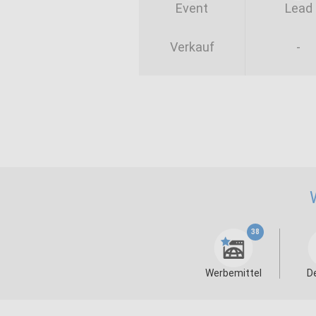
Event
Lead
Verkauf
-
38
Werbemittel
D