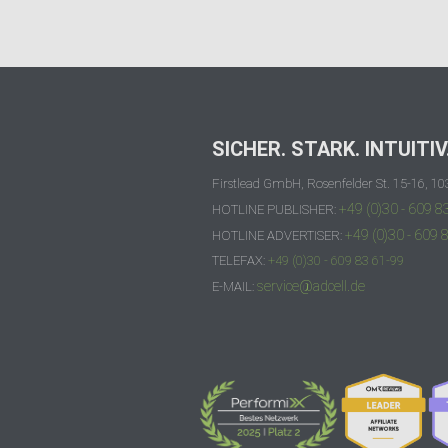
SICHER. STARK. INTUITIV
Firstlead GmbH, Rosenfelder St. 15-16, 10
+49 (0)30 - 609 8
HOTLINE PUBLISHER:
+49 (0)30 - 609 
HOTLINE ADVERTISER:
TELEFAX:
+49 (0)30 - 609 83 61-99
service@adcell.de
E-MAIL: