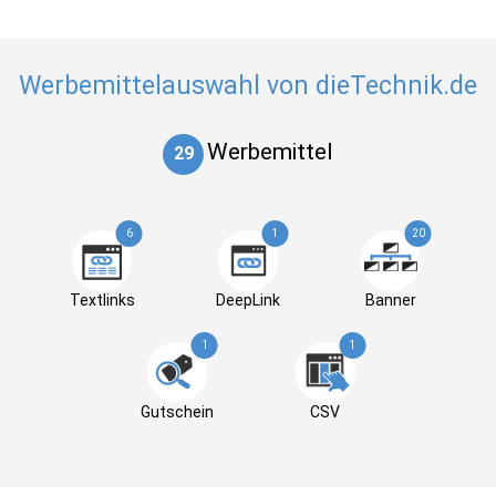
Werbemittelauswahl von dieTechnik.de
Werbemittel
29
6
1
20
Textlinks
DeepLink
Banner
1
1
Gutschein
CSV