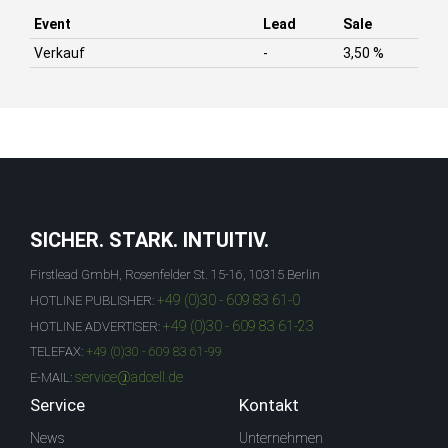
Event
Lead
Sale
Verkauf
-
3,50 %
SICHER. STARK. INTUITIV.
Firstlead GmbH, Rosenfelder St. 15-16, 10315 Berlin
+49 (0)30 - 609 83 61-0
HOTLINE PUBLISHER:
+49 (0)30 - 609 83 61-23
HOTLINE ADVERTISER:
TELEFAX:
+49 (0)30 - 609 83 61-99
service@adcell.de
E-MAIL:
Service
Kontakt
News
Unternehmen