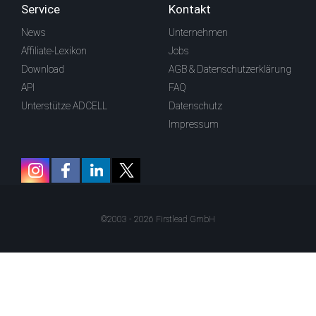
Service
Kontakt
News
Unternehmen
Affiliate-Lexikon
Jobs
Download
AGB & Datenschutzerklärung
API
FAQ
Unterstütze ADCELL
Datenschutz
Impressum
©2003 - 2026 Firstlead GmbH