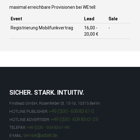
maximal erreichbare Provisionen bei WEtell:
Event
Lead
Sale
Registrierung Mobilfunkvertrag
16,00 -
-
20,00 €
SICHER. STARK. INTUITIV.
Firstlead GmbH, Rosenfelder St. 15-16, 10315 Berlin
+49 (0)30 - 609 83 61-0
HOTLINE PUBLISHER:
+49 (0)30 - 609 83 61-23
HOTLINE ADVERTISER:
TELEFAX:
+49 (0)30 - 609 83 61-99
service@adcell.de
E-MAIL: