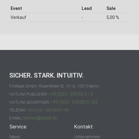
Event
Lead
Sale
Verkauf
-
5,00 %
SICHER. STARK. INTUITIV.
Firstlead GmbH, Rosenfelder St. 15-16, 10315 Berlin
+49 (0)30 - 609 83 61-0
HOTLINE PUBLISHER:
+49 (0)30 - 609 83 61-23
HOTLINE ADVERTISER:
TELEFAX:
+49 (0)30 - 609 83 61-99
service@adcell.de
E-MAIL:
Service
Kontakt
News
Unternehmen