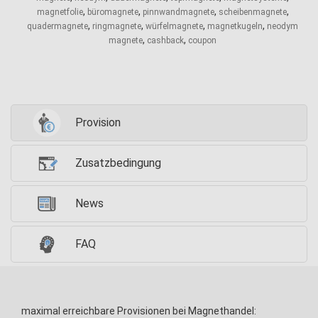
,
,
,
,
magnetfolie
büromagnete
pinnwandmagnete
scheibenmagnete
,
,
,
,
quadermagnete
ringmagnete
würfelmagnete
magnetkugeln
neodym
,
,
magnete
cashback
coupon
Provision
Zusatzbedingung
News
FAQ
maximal erreichbare Provisionen bei Magnethandel: