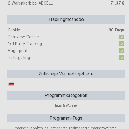
Ø Warenkorb bei ADCELL:
71.37 €
Trackingmethode
Cookie
30 Tage
Postview-Cookie
1st Party Tracking
Fingerprint
Retargeting
Zulässige Vertriebsgebiete
Programmkategorien
Haus & Wohnen
Programm-Tags
,
,
,
,
,
magnete
neodym
dauermagnete
topfmagnete
magnetsysteme